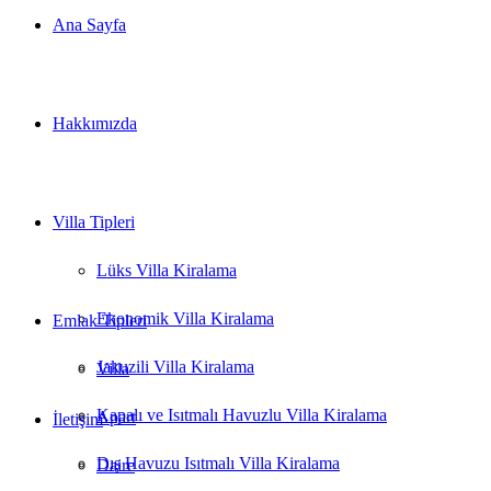
Ana Sayfa
Hakkımızda
Villa Tipleri
Lüks Villa Kiralama
Ekonomik Villa Kiralama
Emlak Tipleri
Jakuzili Villa Kiralama
Villa
Kapalı ve Isıtmalı Havuzlu Villa Kiralama
Apart
İletişim
Dış Havuzu Isıtmalı Villa Kiralama
Daire