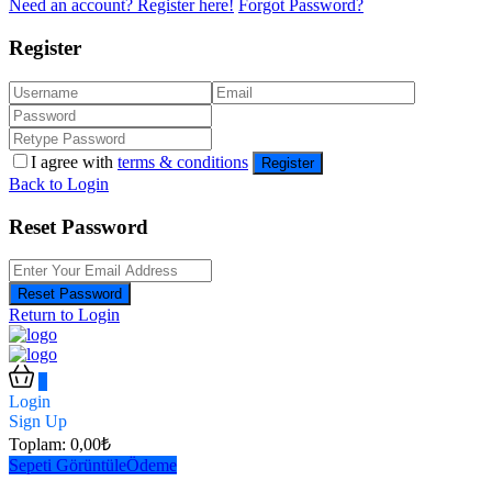
Need an account? Register here!
Forgot Password?
Register
I agree with
terms & conditions
Register
Back to Login
Reset Password
Reset Password
Return to Login
0
Login
Sign Up
Toplam:
0,00
₺
Sepeti Görüntüle
Ödeme