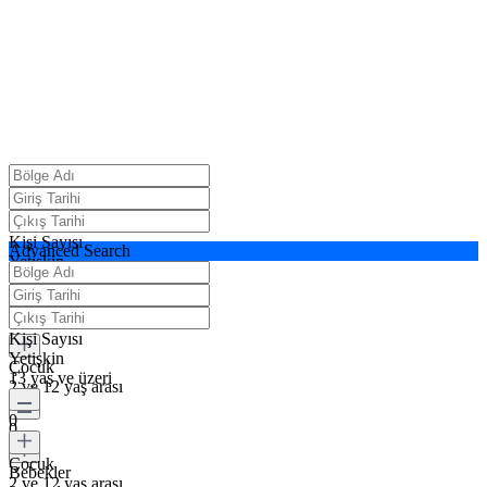
Kişi Sayısı
Advanced Search
Yetişkin
13 yaş ve üzeri
0
Kişi Sayısı
Yetişkin
Çocuk
13 yaş ve üzeri
2 ve 12 yaş arası
0
0
Çocuk
Bebekler
2 ve 12 yaş arası